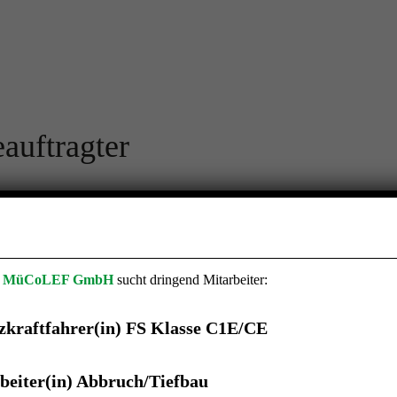
auftragter
a
MüCoLEF GmbH
sucht dringend Mitarbeiter:
itungen
zkraftfahrer(in) FS Klasse C1E/CE
arbeiteten Daten und die Zwecke ihrer Verarbeitung zusammen und verwe
beiter(in) Abbruch/Tiefbau