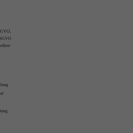
DSGVO,
 DSGVO
ellere
llung
auf
htung