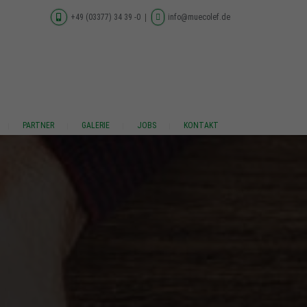
+49 (03377) 34 39 -0
info@muecolef.de
PARTNER
GALERIE
JOBS
KONTAKT