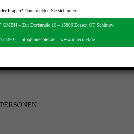
N DATEN
oder Fragen? Dann melden Sie sich unter:
GMBH – Zur Dorfstraße 10 – 15806 Zossen OT Schünow
7/3439-0
–
info@muecolef.de
–
www.muecolef.de
 PERSONEN