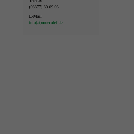
Telefax
(03377) 30 09 06
E-Mail
info(at)muecolef.de