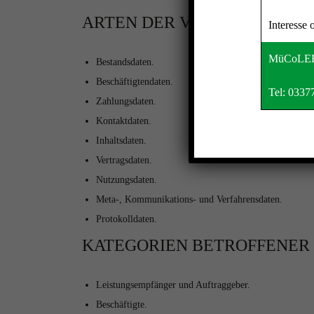
ARTEN DER VERARBEITETE
Interesse 
MüCoLEF 
Bestandsdaten.
Beschäftigtendaten.
Tel:
0337
Zahlungsdaten.
Kontaktdaten.
Inhaltsdaten.
Vertragsdaten.
Nutzungsdaten.
Meta-, Kommunikations- und Verfahrensdaten.
Protokolldaten.
KATEGORIEN BETROFFENER
Leistungsempfänger und Auftraggeber.
Beschäftigte.