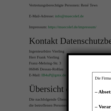
Vertretungsberechtigte Personen: René Tews
E-Mail-Adresse:
info@muecolef.de
Impressum:
https://muecolef.de/impressum/
Kontakt Datenschutzbe
Ingenieurbüro Vierling
Herr Frank Vierling
Franz-Mehring-Str. 3
06846 Dessau-Roßlau
E-Mail:
IB4uP@gmx.de
Die Firm
Übersicht der Verarbe
– Abset
Die nachfolgende Übersicht fasst die Arten der ver
die betroffenen Personen.
– Vorar