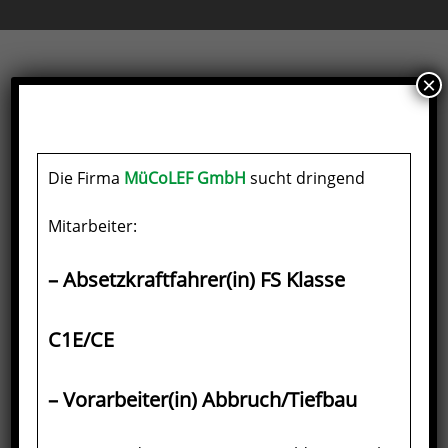
×
Die Firma
MüCoLEF GmbH
sucht dringend
Mitarbeiter:
Apr. 08, 2020
– Absetzkraftfahrer(in) FS Klasse
Ein starkes Team im Süden von Berlin
…für eine saubere Umwelt
C1E/CE
vcat.support
0
– Vorarbeiter(in) Abbruch/Tiefbau