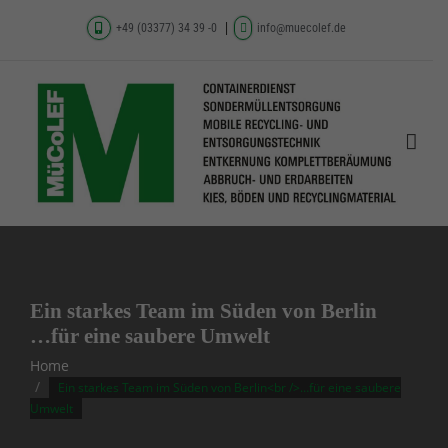
+49 (03377) 34 39 -0
info@muecolef.de
Ein starkes Team im Süden von Berlin
…für eine saubere Umwelt
Home
Ein starkes Team im Süden von Berlin<br />…für eine saubere
Umwelt