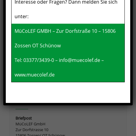
Interesse oder Fragen? Dann melden Sie sich
Author :
vcat.support
unter:
MüCoLEF GMBH – Zur Dorfstraße 10 – 15806
Beitragsnavigation
Zossen OT Schünow
Mobile Bauschuttaufbereitung
Tel:
03377/3439-0
–
info@muecolef.de
–
www.muecolef.de
KONTAKT
Briefpost
MüCoLEF GmbH
Zur Dorfstrasse 10
15806 Zossen/ OT Schünow